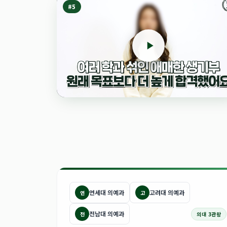
#
5
연세대 의예과
고려대 의예과
연
고
전남대 의예과
전
의대 3관왕