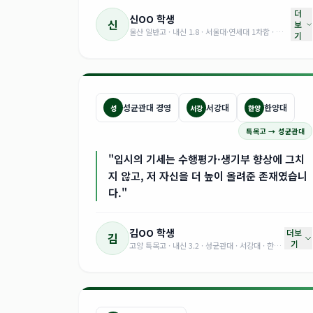
더
신OO
학생
신
보
울산 일반고 · 내신 1.8 · 서울대·연세대 1차합 · 고려대·서강대·성균관대 철학과 합격
기
성균관대 경영
서강대
한양대
성
서강
한양
특목고 → 성균관대
"입시의 기세는 수행평가·생기부 향상에 그치
지 않고, 저 자신을 더 높이 올려준 존재였습니
다."
김OO
학생
더보
김
기
고양 특목고 · 내신 3.2 · 성균관대 · 서강대 · 한양대 경영 합격