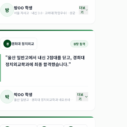
방OO
학생
더보
방
기
서울 자사고 · 내신 3.0 · 고려대(학업우수) · 성균관대 · 한양대 · 이화여대 합격
경희대 정치외교
경
상향 합격
"울산 일반고에서 내신 2점대를 딛고, 경희대
정치외교학과에 최종 합격했습니다."
박OO
학생
더보
박
기
울산 일반고 · 경희대 정치외교학과 네오르네상스 합격