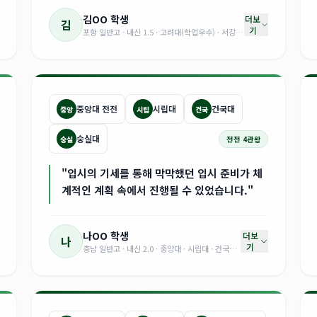
김OO
학생
더보
김
기
포항 일반고 · 내신 1.5 · 고려대(학업우수) · 서강대 · 성균관대 · 중앙대 합격
중앙대 전전
시립대
건국대
중앙
시립
건국
숭실대
숭실
전전 4관왕
"입시의 기세를 통해 막막했던 입시 준비가 체
계적인 계획 속에서 진행될 수 있었습니다."
나OO
학생
더보
나
기
충남 일반고 · 내신 2.0 · 중앙대 · 시립대 · 건국대 · 숭실대 합격