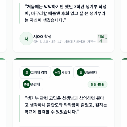
"처음에는 막막하기만 했던 3학년 생기부 작성
이, 마무리할 때쯤엔 후회 없고 잘 쓴 생기부라
는 자신이 생겼습니다."
서OO
학생
더보
서
기
충남 일반고 · 내신 1.7 · 서울대 치의예과 · 가천대 · 아주대 의예과 합격
고려대 경영
서강대
성균관대
고
서강
성
중앙대
중앙
경영 4관왕
"생기부 관련 고민은 선생님과 상의하면 된다
고 생각하니 불안도와 막막함이 줄었고, 원하는
학교에 합격할 수 있었습니다."