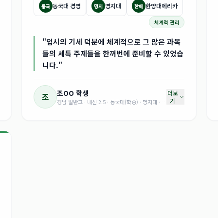
동국대 경영
명지대
한양대에리카
동국
명지
한에
체계적 관리
"입시의 기세 덕분에 체계적으로 그 많은 과목
들의 세특 주제들을 한꺼번에 준비할 수 있었습
니다."
조OO
학생
더보
조
기
경남 일반고 · 내신 2.5 · 동국대(학종) · 명지대 · 한양대에리카 합격